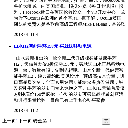
展，VR在美国和中国等地刮起狂潮。由此，Facebook准
备扩大疆域，向英国瞄准。根据外媒《每日电讯报》报
道，Facebook近日在英国伦敦设立一个VR开发中心，成
为旗下Oculus在欧洲的首个基地。据了解，Oculus英国
团队的负责人是谷歌前高级工程师Mike LeBeau，是谷歌
2018-01-11
4
山水H2智能手环158元 买就送移动电源
山水最新推出的一款全新二代升级版智能健康手环
H2，天猫首发价3折仅需158元，买就送山水正品移动电
源一台，数量有限，先到先得哦。山水全新一代健康智
能手环H2，经典简约欧美风设计，顶级高技术含量，进
口高品质选材，全面实用健康功能给众多热爱健康，钟
爱智能手环的朋友们带来惊艳之喜。山水H2天猫首发仅
3折抄底价158元疯抢，心动的朋友可狠戳品牌聚划算活
动进行限量抢购，目前已有上千名心动买家参
2018-01-11
2
上一页
1
下一页
转至第